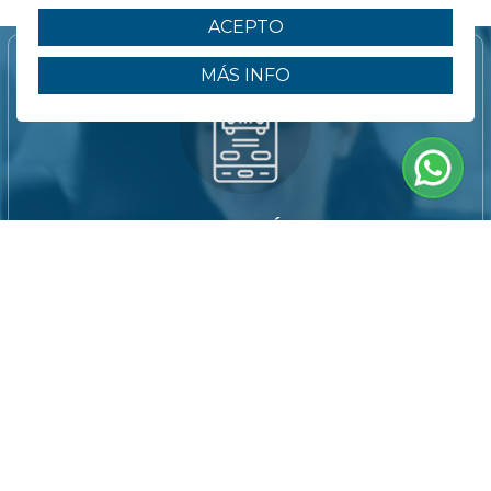
ACEPTO
MÁS INFO
RUTAS TURÍSTICAS
PERSONALIZADAS POR LA
ISLA
Descubre Gran Canaria con itinerarios a
tu medida.