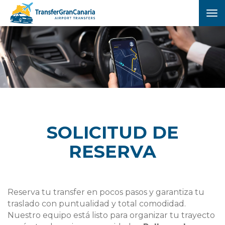
To
nav
SOLICITUD DE
RESERVA
Reserva tu transfer en pocos pasos y garantiza tu
traslado con puntualidad y total comodidad.
Nuestro equipo está listo para organizar tu trayecto